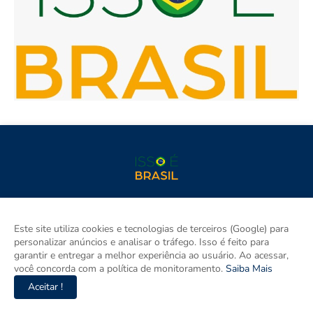
Isso é Brasil é seu site de notícias e um espaço para discutir as
Regiões do Brasil. Aqui tem informação de verdade com
Este site utiliza cookies e tecnologias de terceiros (Google) para
imparcialidade. Os principais temas são política, cidades e
personalizar anúncios e analisar o tráfego. Isso é feito para
empreendedorismo. DRT 0010556/DF.
garantir e entregar a melhor experiência ao usuário. Ao acessar,
você concorda com a política de monitoramento.
Saiba Mais
Aceitar !