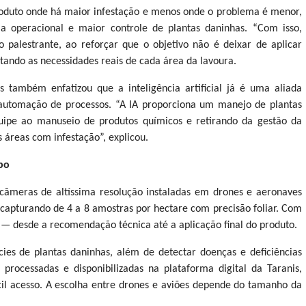
produto onde há maior infestação e menos onde o problema é menor,
 operacional e maior controle de plantas daninhas. “Com isso,
 palestrante, ao reforçar que o objetivo não é deixar de aplicar
itando as necessidades reais de cada área da lavoura.
s também enfatizou que a inteligência artificial já é uma aliada
automação de processos. “A IA proporciona um manejo de plantas
quipe ao manuseio de produtos químicos e retirando da gestão da
 áreas com infestação”, explicou.
mpo
r câmeras de altíssima resolução instaladas em drones e aeronaves
 capturando de 4 a 8 amostras por hectare com precisão foliar. Com
 — desde a recomendação técnica até a aplicação final do produto.
cies de plantas daninhas, além de detectar doenças e deficiências
 processadas e disponibilizadas na plataforma digital da Taranis,
cil acesso. A escolha entre drones e aviões depende do tamanho da