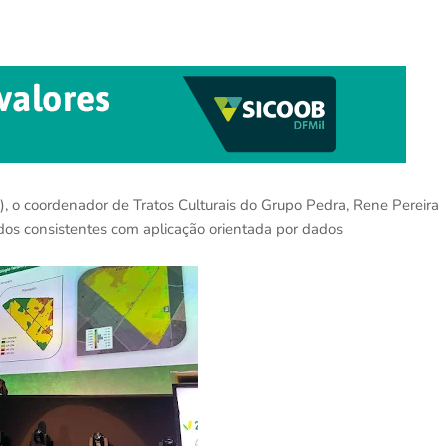
, o coordenador de Tratos Culturais do Grupo Pedra, Rene Pereira
dos consistentes com aplicação orientada por dados