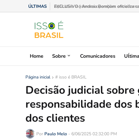
ÚLTIMAS
Aplicativo moderniza operações entre fornece
Home
Sobre
Comunicadores
Uĺtim
Página inicial
# isso é BRASIL
Decisão judicial sobre
responsabilidade dos 
dos clientes
Por
Paulo Melo
-
6/06/2025 02:32:00 PM