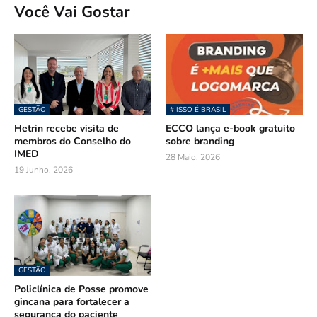
Você Vai Gostar
GESTÃO
# ISSO É BRASIL
Hetrin recebe visita de
ECCO lança e-book gratuito
membros do Conselho do
sobre branding
IMED
28 Maio, 2026
19 Junho, 2026
GESTÃO
Policlínica de Posse promove
gincana para fortalecer a
segurança do paciente