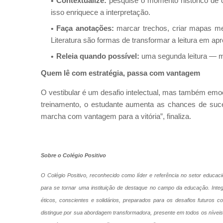
Contextualize:
pesquise o momento histórico de c
isso enriquece a interpretação.
Faça anotações:
marcar trechos, criar mapas me
Literatura são formas de transformar a leitura em apr
Releia quando possível:
uma segunda leitura — m
Quem lê com estratégia, passa com vantagem
O vestibular é um desafio intelectual, mas também emoc
treinamento, o estudante aumenta as chances de suce
marcha com vantagem para a vitória”, finaliza.
Sobre o Colégio Positivo
O Colégio Positivo, reconhecido como líder e referência no setor educac
para se tornar uma instituição de destaque no campo da educação
. Int
éticos, conscientes e solidários, preparados para os desafios futuros c
distingue por sua abordagem transformadora, presente em todos os nívei