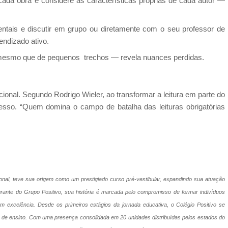
ada obra e considere as características próprias de cada autor —
ntais e discutir em grupo ou diretamente com o seu professor de
endizado ativo.
esmo que de pequenos trechos — revela nuances perdidas.
ional. Segundo Rodrigo Wieler, ao transformar a leitura em parte do
sso. “Quem domina o campo de batalha das leituras obrigatórias
ional, teve sua origem como um prestigiado curso pré-vestibular,
expandindo sua atuação
egrante do Grupo Positivo, sua história é marcada pelo compromisso de formar indivíduos
om excelência. Desde os primeiros estágios da jornada educativa, o Colégio Positivo se
s de ensino. Com uma presença consolidada em 20 unidades distribuídas pelos estados do