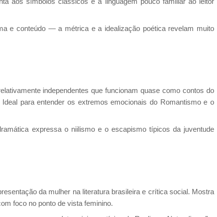
tenta aos símbolos clássicos e à linguagem pouco familiar ao leitor
ma e conteúdo — a métrica e a idealização poética revelam muito
elativamente independentes que funcionam quase como contos do
do. Ideal para entender os extremos emocionais do Romantismo e o
amática expressa o niilismo e o escapismo típicos da juventude
entação da mulher na literatura brasileira e crítica social. Mostra
com foco no ponto de vista feminino.