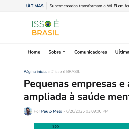
ÚLTIMAS
Se liga na fatura: Equatorial Goiás explica c
Home
Sobre
Comunicadores
Uĺtim
Página inicial
# isso é BRASIL
Pequenas empresas e 
ampliada à saúde ment
Por
Paulo Melo
-
6/20/2025 03:09:00 PM