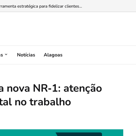
omo acompanhar consumo, benefícios e cobranças da conta de energia...
as
Notícias
Alagoas
a nova NR‑1: atenção
al no trabalho