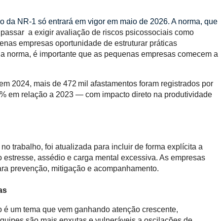
ão da NR-1 só entrará em vigor em maio de 2026. A norma, que
 passar a exigir avaliação de riscos psicossociais como
enas empresas oportunidade de estruturar práticas
da norma, é importante que as pequenas empresas comecem a
 em 2024, mais de 472 mil afastamentos foram registrados por
 % em relação a 2023 — com impacto direto na produtividade
 trabalho, foi atualizada para incluir de forma explícita a
mo estresse, assédio e carga mental excessiva. As empresas
 para prevenção, mitigação e acompanhamento.
as
ho é um tema que vem ganhando atenção crescente,
quipes são mais enxutas e vulneráveis a oscilações de