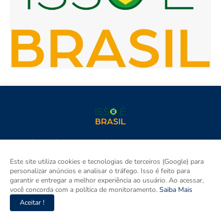
Isso é Brasil é seu site de notícias e um espaço para discutir as
Regiões do Brasil. Aqui tem informação de verdade com
imparcialidade. Os principais temas são política, cidades e
Este site utiliza cookies e tecnologias de terceiros (Google) para
empreendedorismo. DRT 0010556/DF.
personalizar anúncios e analisar o tráfego. Isso é feito para
garantir e entregar a melhor experiência ao usuário. Ao acessar,
você concorda com a política de monitoramento.
Saiba Mais
Aceitar !