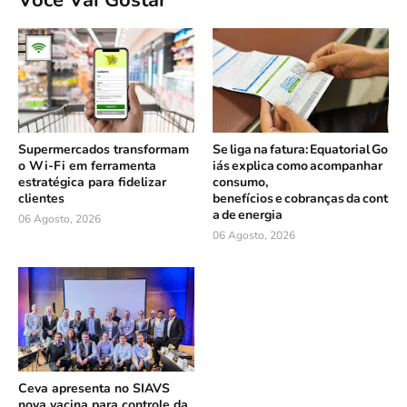
Você Vai Gostar
Supermercados transformam
Se liga na fatura: Equatorial Go
o Wi-Fi em ferramenta
iás explica como acompanhar
estratégica para fidelizar
consumo,
clientes
benefícios e cobranças da cont
a de energia
06 Agosto, 2026
06 Agosto, 2026
Ceva apresenta no SIAVS
nova vacina para controle da