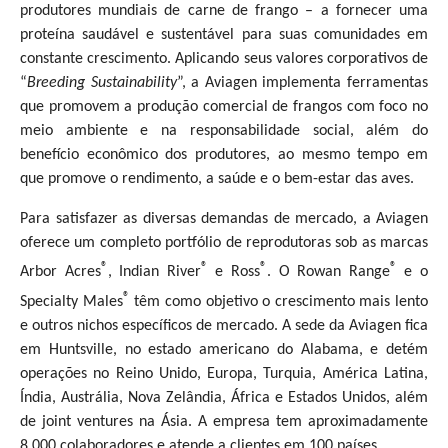
produtores mundiais de carne de frango – a fornecer uma
proteína saudável e sustentável para suas comunidades em
constante crescimento. Aplicando seus valores corporativos de
“
Breeding Sustainability
”, a Aviagen implementa ferramentas
que promovem a produção comercial de frangos com foco no
meio ambiente e na responsabilidade social, além do
benefício econômico dos produtores, ao mesmo tempo em
que promove o rendimento, a saúde e o bem-estar das aves.
Para satisfazer as diversas demandas de mercado, a Aviagen
oferece um completo portfólio de reprodutoras sob as marcas
®
®
®
®
Arbor Acres
, Indian River
e Ross
. O Rowan Range
e o
®
Specialty Males
têm como objetivo o crescimento mais lento
e outros nichos específicos de mercado. A sede da Aviagen fica
em Huntsville, no estado americano do Alabama, e detém
operações no Reino Unido, Europa, Turquia, América Latina,
Índia, Austrália, Nova Zelândia, África e Estados Unidos, além
de joint ventures na Ásia. A empresa tem aproximadamente
8.000 colaboradores e atende a clientes em 100 países.