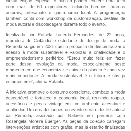
Nesta edição especial, o público poderá conferir uma feira
com mais de 60 expositores, incluindo brechós, marcas
autorais, artesanato e gastronomia local. A programação
também conta com workshop de customização, desfiles de
moda autoral e discotecagem durante todo o evento.
Idealizada por Rafaela Lacerda Fernandes, de 22 anos,
moradora de Ceilândia e estudante de design de moda, a
Remoda surgiu em 2021 com o propósito de descentralizar o
acesso à moda sustentável e valorizar a criatividade e o
empreendedorismo periférico. “Estou muito feliz em fazer
parte dessa revolução da moda, especialmente neste
momento em que economizar e cuidar do planeta é cada vez
mais importante. A moda sustentável é o futuro e nós já
estamos nele”, afirma Rafaela.
A iniciativa promove o consumo consciente, combate a moda
descartável e fortalece a economia local, reunindo roupas,
acessórios e peças vintage em um ambiente acessível e
acolhedor. Um dos destaques do evento será o desfile autoral
da Remoda, assinado por Rafaela em parceria com
Rosangela Moreira Buerger. As peças da coleção carregam
intervenções artísticas com grafite, mas já estarão finalizadas