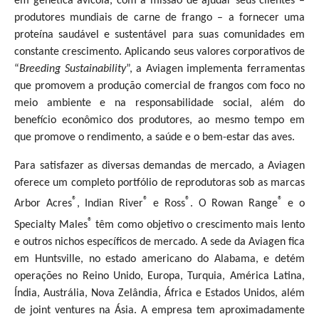
em genética avícola, com a missão de ajudar seus clientes –
produtores mundiais de carne de frango – a fornecer uma
proteína saudável e sustentável para suas comunidades em
constante crescimento. Aplicando seus valores corporativos de
“
Breeding Sustainability
”, a Aviagen implementa ferramentas
que promovem a produção comercial de frangos com foco no
meio ambiente e na responsabilidade social, além do
benefício econômico dos produtores, ao mesmo tempo em
que promove o rendimento, a saúde e o bem-estar das aves.
Para satisfazer as diversas demandas de mercado, a Aviagen
oferece um completo portfólio de reprodutoras sob as marcas
®
®
®
®
Arbor Acres
, Indian River
e Ross
. O Rowan Range
e o
®
Specialty Males
têm como objetivo o crescimento mais lento
e outros nichos específicos de mercado. A sede da Aviagen fica
em Huntsville, no estado americano do Alabama, e detém
operações no Reino Unido, Europa, Turquia, América Latina,
Índia, Austrália, Nova Zelândia, África e Estados Unidos, além
de joint ventures na Ásia. A empresa tem aproximadamente