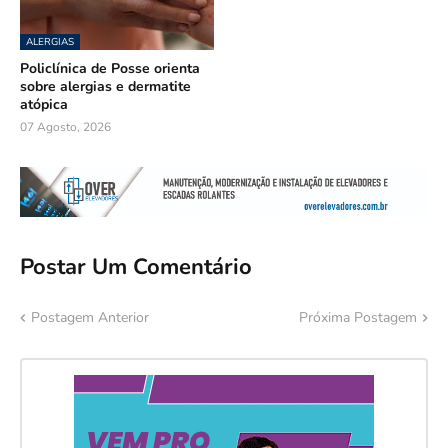
ALERGIAS
Policlínica de Posse orienta
sobre alergias e dermatite
atópica
07 Agosto, 2026
Postar Um Comentário
Postagem Anterior
Próxima Postagem