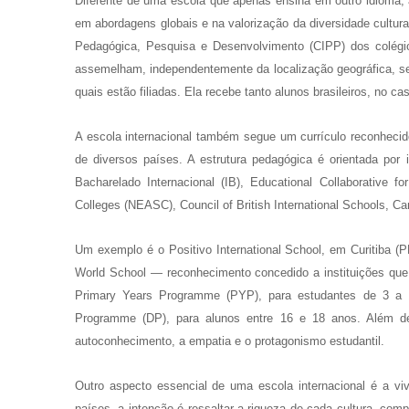
Diferente de uma escola que apenas ensina em outro idioma,
em abordagens globais e na valorização da diversidade cultur
Pedagógica, Pesquisa e Desenvolvimento (CIPP) dos colégio
assemelham, independentemente da localização geográfica, seg
quais estão filiadas. Ela recebe tanto alunos brasileiros, no c
A escola internacional também segue um currículo reconhecido
de diversos países. A estrutura pedagógica é orientada por i
Bacharelado Internacional (IB), Educational Collaborative 
Colleges (NEASC), Council of British International Schools, Cam
Um exemplo é o Positivo International School, em Curitiba (P
World School — reconhecimento concedido a instituições que 
Primary Years Programme (PYP), para estudantes de 3 a
Programme (DP), para alunos entre 16 e 18 anos. Além d
autoconhecimento, a empatia e o protagonismo estudantil.
Outro aspecto essencial de uma escola internacional é a viv
países, a intenção é ressaltar a riqueza de cada cultura, com