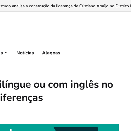
enta estratégica para fidelizar clientes...
as
Notícias
Alagoas
bilíngue ou com inglês no
diferenças