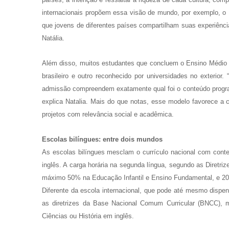
internacionais propõem essa visão de mundo, por exemplo, o F
que jovens de diferentes países compartilham suas experiênc
Natália.
Além disso, muitos estudantes que concluem o Ensino Médio 
brasileiro e outro reconhecido por universidades no exterio
admissão compreendem exatamente qual foi o conteúdo program
explica Natalia. Mais do que notas, esse modelo favorece a co
projetos com relevância social e acadêmica.
Escolas bilíngues: entre dois mundos
As escolas bilíngues mesclam o currículo nacional com con
inglês. A carga horária na segunda língua, segundo as Diretr
máximo 50% na Educação Infantil e Ensino Fundamental, e 2
Diferente da escola internacional, que pode até mesmo dispensa
as diretrizes da Base Nacional Comum Curricular (BNCC),
Ciências ou História em inglês.