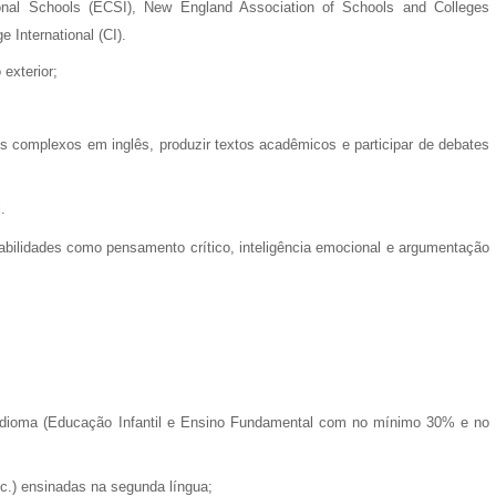
national Schools (ECSI), New England Association of Schools and Colleges
 International (CI).
 exterior;
 complexos em inglês, produzir textos acadêmicos e participar de debates
.
bilidades como pensamento crítico, inteligência emocional e argumentação
o idioma (Educação Infantil e Ensino Fundamental com no mínimo 30% e no
etc.) ensinadas na segunda língua;