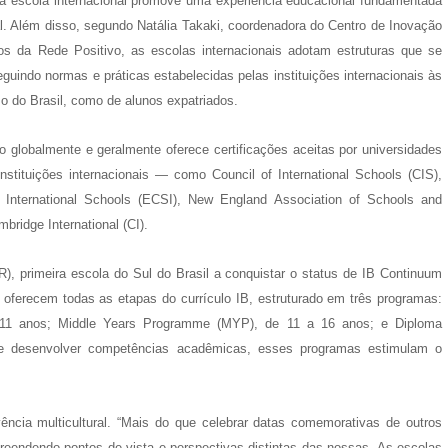
 a escola internacional promove uma experiência educacional fundamentada
al. Além disso, segundo Natália Takaki, coordenadora do Centro de Inovação
s da Rede Positivo, as escolas internacionais adotam estruturas que se
uindo normas e práticas estabelecidas pelas instituições internacionais às
aso do Brasil, como de alunos expatriados.
 globalmente e geralmente oferece certificações aceitas por universidades
nstituições internacionais — como Council of International Schools (CIS),
for International Schools (ECSI), New England Association of Schools and
bridge International (CI).
R), primeira escola do Sul do Brasil a conquistar o status de IB Continuum
oferecem todas as etapas do currículo IB, estruturado em três programas:
 11 anos; Middle Years Programme (MYP), de 11 a 16 anos; e Diploma
e desenvolver competências acadêmicas, esses programas estimulam o
ência multicultural. “Mais do que celebrar datas comemorativas de outros
preendendo pontos de vista e perspectivas distintas das nossas. As escolas