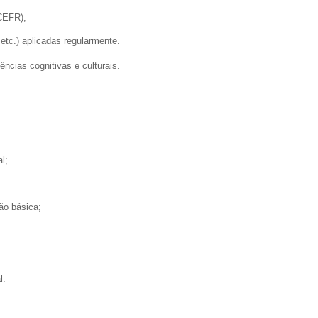
 CEFR);
tc.) aplicadas regularmente.
ncias cognitivas e culturais.
l;
ão básica;
l.