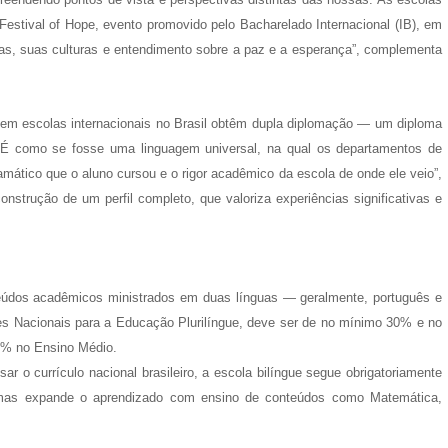
estival of Hope, evento promovido pelo Bacharelado Internacional (IB), em
ias, suas culturas e entendimento sobre a paz e a esperança”, complementa
em escolas internacionais no Brasil obtêm dupla diplomação — um diploma
r. “É como se fosse uma linguagem universal, na qual os departamentos de
ático que o aluno cursou e o rigor acadêmico da escola de onde ele veio”,
nstrução de um perfil completo, que valoriza experiências significativas e
teúdos acadêmicos ministrados em duas línguas — geralmente, português e
izes Nacionais para a Educação Plurilíngue, deve ser de no mínimo 30% e no
0% no Ensino Médio.
r o currículo nacional brasileiro, a escola bilíngue segue obrigatoriamente
 mas expande o aprendizado com ensino de conteúdos como Matemática,