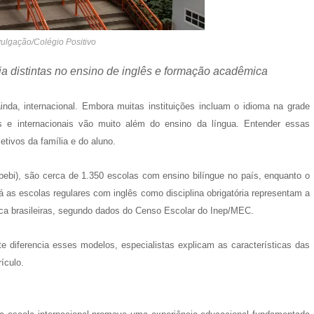
vulgação/Colégio Positivo
ia distintas no ensino de inglês e formação acadêmica
nda, internacional. Embora muitas instituições incluam o idioma na grade
ues e internacionais vão muito além do ensino da língua. Entender essas
etivos da família e do aluno.
bebi), são cerca de 1.350 escolas com ensino bilíngue no país, enquanto o
 as escolas regulares com inglês como disciplina obrigatória representam a
ca brasileiras, segundo dados do Censo Escolar do Inep/MEC.
e diferencia esses modelos, especialistas explicam as características das
ículo.