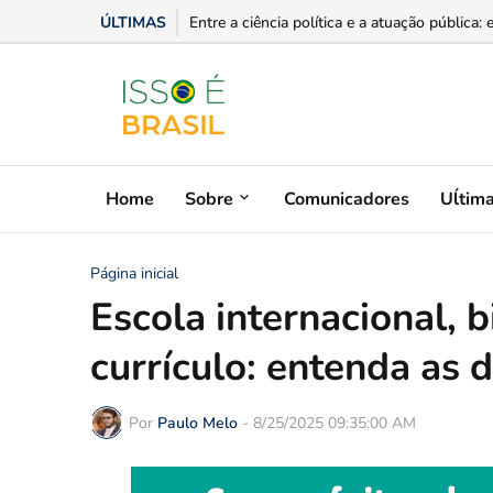
ÚLTIMAS
Supermercados transformam o Wi-Fi em ferram
Home
Sobre
Comunicadores
Uĺtim
Página inicial
Escola internacional, 
currículo: entenda as 
Por
Paulo Melo
-
8/25/2025 09:35:00 AM