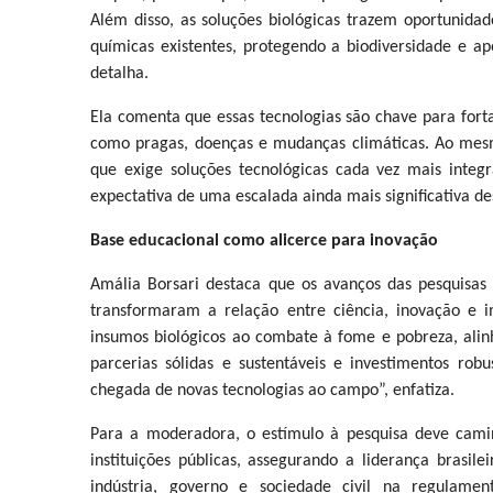
Além disso, as soluções biológicas trazem oportunida
químicas existentes, protegendo a biodiversidade e a
detalha.
Ela comenta que essas tecnologias são chave para fortal
como pragas, doenças e mudanças climáticas. Ao mes
que exige soluções tecnológicas cada vez mais inte
expectativa de uma escalada ainda mais significativa des
Base educacional como alicerce para inovação
Amália Borsari destaca que os avanços das pesquisas
transformaram a relação entre ciência, inovação e i
insumos biológicos ao combate à fome e pobreza, alin
parcerias sólidas e sustentáveis e investimentos ro
chegada de novas tecnologias ao campo”, enfatiza.
Para a moderadora, o estímulo à pesquisa deve camin
instituições públicas, assegurando a liderança brasi
indústria, governo e sociedade civil na regulame