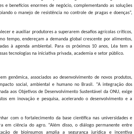
des e benefícios enormes de negócio, complementando as soluções
poiando o manejo de resistência no controle de pragas e doenças”,
ecer e auxiliar produtores a superarem desafios agrícolas críticos,
mo tempo, endereçam a demanda global crescente por alimentos,
gradas à agenda ambiental. Para os próximos 10 anos, Léa tem a
sas tecnologias na iniciativa privada, academia e setor público.
 em genômica, associados ao desenvolvimento de novos produtos,
mpacto social, ambiental e humano no Brasil. “A integração dos
hada aos Objetivos de Desenvolvimento Sustentável da ONU, exige
bustos em inovação e pesquisa, acelerando o desenvolvimento e a
har com o fortalecimento da base científica nas universidades e
leira em ciência do agro. “Além disso, o diálogo permanente entre
ntação de bioinsumos amplia a segurança jurídica e incentiva