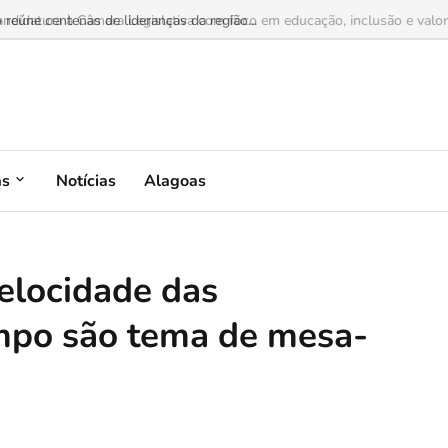
idatura à Câmara Legislativa com foco em educação, inclusão e valoriza
as
Notícias
Alagoas
velocidade das
mpo são tema de mesa-