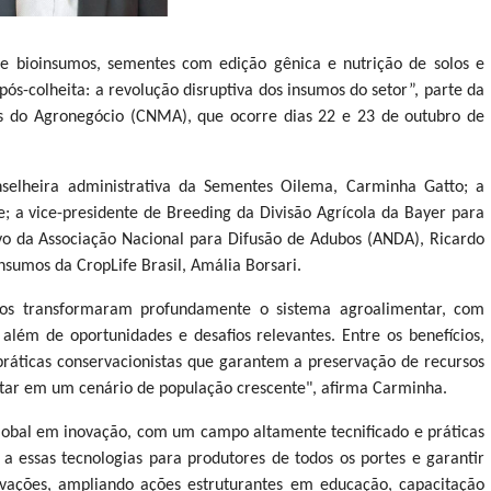
e bioinsumos, sementes com edição gênica e nutrição de solos e
s-colheita: a revolução disruptiva dos insumos do setor”, parte da
 do Agronegócio (CNMA), que ocorre dias 22 e 23 de outubro de
selheira administrativa da Sementes Oilema, Carminha Gatto; a
de; a vice-presidente de Breeding da Divisão Agrícola da Bayer para
ivo da Associação Nacional para Difusão de Adubos (ANDA), Ricardo
insumos da CropLife Brasil, Amália Borsari.
mos transformaram profundamente o sistema agroalimentar, com
além de oportunidades e desafios relevantes. Entre os benefícios,
 práticas conservacionistas que garantem a preservação de recursos
ntar em um cenário de população crescente", afirma Carminha.
lobal em inovação, com um campo altamente tecnificado e práticas
 a essas tecnologias para produtores de todos os portes e garantir
vações, ampliando ações estruturantes em educação, capacitação