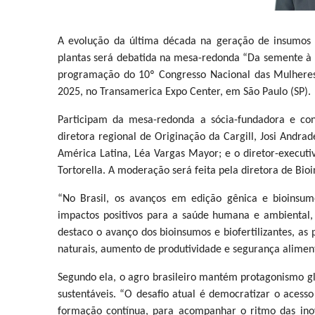
A evolução da última década na geração de insumos 
plantas será debatida na mesa-redonda “Da semente à pó
programação do 10º Congresso Nacional das Mulheres
2025, no Transamerica Expo Center, em São Paulo (SP).
Participam da mesa-redonda a sócia-fundadora e con
diretora regional de Originação da Cargill, Josi Andra
América Latina, Léa Vargas Mayor; e o diretor-execut
Tortorella. A moderação será feita pela diretora de Bio
“No Brasil, os avanços em edição gênica e bioinsu
impactos positivos para a saúde humana e ambiental, 
destaco o avanço dos bioinsumos e biofertilizantes, as
naturais, aumento de produtividade e segurança alime
Segundo ela, o agro brasileiro mantém protagonismo g
sustentáveis. “O desafio atual é democratizar o acesso
formação contínua, para acompanhar o ritmo das ino