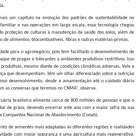
ta.
mais um capítulo na evolução dos padrões de sustentabilidade no
a familiar e nas operações em larga escala, essa tecnologia chegou
ndo proteção de culturas à manutenção da saúde dos solos, além de
 de alimentos, biocombustíveis, fibras e outras matérias-primas.
idade para o agronegócio, pois tem facilitado o desenvolvimento de
taque de pragas e tolerantes a ambientes produtivos restritivos. Isso
e produtivas, mesmo diante de condições climáticas adversas. Vale a
rança que desempenham, têm um olhar diferenciado sobre a nutrição
osso desenvolvimento, desde a amamentação até o cuidado diário
 com as conversas que teremos no CNMA”, observa.
ária brasileira alimenta cerca de 800 milhões de pessoas e que o
al de grãos, devendo encerrar este ano com a maior safra da sua
o a Companhia Nacional de Abastecimento (Conab).
nto de sementes mais adaptadas às diferentes regiões e realidades
tividade com maior segurança e uma agricultura mais regenerativa.