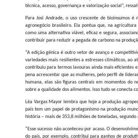
técnica, acesso, governança e valorização social”, ressal
Para Josi Andrade, o uso crescente de bioinsumos é 
agronegócio brasileiro. Ela pontua que, na agricultur
como uma alternativa viável, eficaz e segura, associa
contribuir para reduzir a pegada de carbono na produção
“A edição gênica é outro vetor de avanço e competitiv
variedades mais resilientes a estresses climáticos, ao a
contribuiu para termos lavouras ainda mais eficientes 
pena acrescentar que as mulheres, pelo perfil de lide
humana, elas são figuras centrais em momentos do n
sobre a qualidade dos alimentos. Isso tudo se conecta
Léa Vargas Mayor lembra que hoje a produção agropecu
país tem um papel de protagonismo na produção mundi
história – mais de 353,8 milhões de toneladas, segund
“Esse sucesso não aconteceu por acaso. O desenvolvime
do país, por exemplo, contribui para ganhos de produ