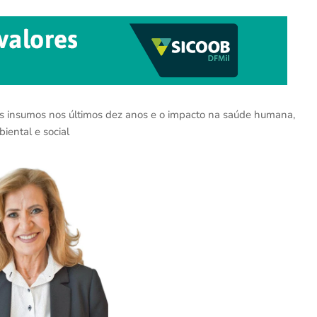
os insumos nos últimos dez anos e o impacto na saúde humana,
iental e social