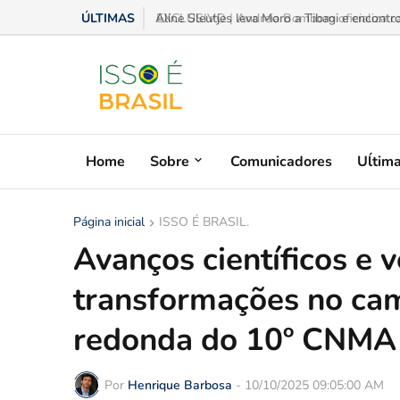
ÚLTIMAS
EXCLUSIVO | Andreia Bombom oficializa cand
Home
Sobre
Comunicadores
Uĺtim
Página inicial
ISSO É BRASIL.
Avanços científicos e 
transformações no ca
redonda do 10º CNMA
Por
Henrique Barbosa
-
10/10/2025 09:05:00 AM