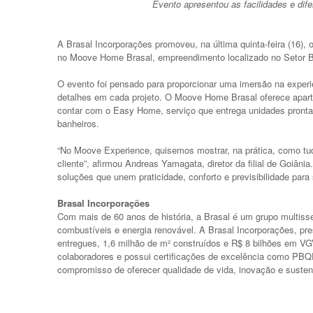
Evento apresentou as facilidades e dif
A Brasal Incorporações promoveu, na última quinta-feira (16), 
no Moove Home Brasal, empreendimento localizado no Setor 
O evento foi pensado para proporcionar uma imersão na exper
detalhes em cada projeto. O Moove Home Brasal oferece apart
contar com o Easy Home, serviço que entrega unidades prontas
banheiros.
“No Moove Experience, quisemos mostrar, na prática, como tu
cliente”, afirmou Andreas Yamagata, diretor da filial de Goiâ
soluções que unem praticidade, conforto e previsibilidade para 
Brasal Incorporações
Com mais de 60 anos de história, a Brasal é um grupo multisse
combustíveis e energia renovável. A Brasal Incorporações, pre
entregues, 1,6 milhão de m² construídos e R$ 8 bilhões em V
colaboradores e possui certificações de excelência como PB
compromisso de oferecer qualidade de vida, inovação e sustent