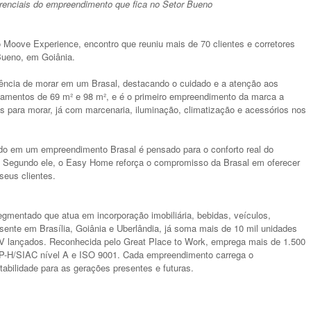
erenciais do empreendimento que fica no Setor Bueno
o Moove Experience, encontro que reuniu mais de 70 clientes e corretores
Bueno, em Goiânia.
iência de morar em um Brasal, destacando o cuidado e a atenção aos
amentos de 69 m² e 98 m², e é o primeiro empreendimento da marca a
 para morar, já com marcenaria, iluminação, climatização e acessórios nos
do em um empreendimento Brasal é pensado para o conforto real do
nia. Segundo ele, o Easy Home reforça o compromisso da Brasal em oferecer
seus clientes.
gmentado que atua em incorporação imobiliária, bebidas, veículos,
sente em Brasília, Goiânia e Uberlândia, já soma mais de 10 mil unidades
GV lançados. Reconhecida pelo Great Place to Work, emprega mais de 1.500
QP-H/SIAC nível A e ISO 9001. Cada empreendimento carrega o
abilidade para as gerações presentes e futuras.