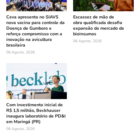
Ceva apresenta no SIAVS
Escassez de mão de
nova vacina para controle da
obra qualificada desafia
Doença de Gumboro e
expansão do mercado de
reforça compromisso com a
bioinsumos
inovação na avicultura
06 Agosto, 2026
brasileira
06 Agosto, 2026
Com investimento inicial de
R$ 1,5 milhão, Beckhauser
inaugura laboratório de PD&I
em Maringá (PR)
06 Agosto, 2026