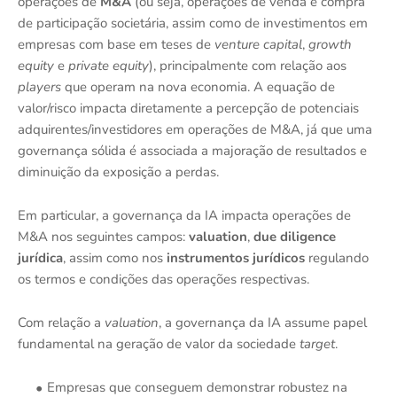
operações de
M&A
(ou seja, operações de venda e compra
de participação societária, assim como de investimentos em
empresas com base em teses de
venture capital
,
growth
equity
e
private equity
), principalmente com relação aos
players
que operam na nova economia. A equação de
valor/risco impacta diretamente a percepção de potenciais
adquirentes/investidores em operações de M&A, já que uma
governança sólida é associada a majoração de resultados e
diminuição da exposição a perdas.
Em particular, a governança da IA impacta operações de
M&A nos seguintes campos:
valuation
,
due diligence
jurídica
, assim como nos
instrumentos jurídicos
regulando
os termos e condições das operações respectivas.
Com relação a
valuation
, a governança da IA assume papel
fundamental na geração de valor da sociedade
target
.
Empresas que conseguem demonstrar robustez na