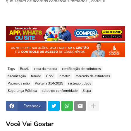
que sejam os acordos comerciais firmados”
, conclui.
Tags
Brazil
casa da moeda
certificação de extintores
fiscalização
fraude
GNV
Inmetro
mercado de extintores
Palma da mão
Portaria 314/2025
rastreabilidade
Segurança Pública
selos de conformidade
Sicpa
Facebook
Você Vai Gostar