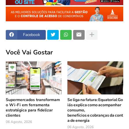
Facebook
Você Vai Gostar
Supermercados transformam
Se liga na fatura: Equatorial Go
o Wi-Fi em ferramenta
iás explica como acompanhar
estratégica para fidelizar
consumo,
clientes
benefícios e cobranças da cont
a de energia
06 Agosto, 2026
06 Agosto, 2026