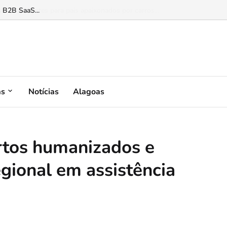
s B2B SaaS...
as
Notícias
Alagoas
rtos humanizados e
egional em assistência