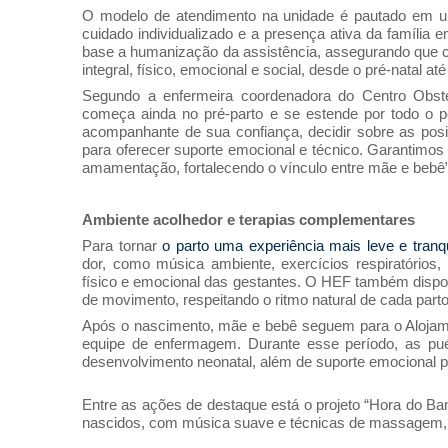
O modelo de atendimento na unidade é pautado em um
cuidado individualizado e a presença ativa da família
base a humanização da assistência, assegurando que ca
integral, físico, emocional e social, desde o pré-natal até
Segundo a enfermeira coordenadora do Centro Obstét
começa ainda no pré-parto e se estende por todo o pe
acompanhante de sua confiança, decidir sobre as posi
para oferecer suporte emocional e técnico. Garantimos 
amamentação, fortalecendo o vínculo entre mãe e bebê”
Ambiente acolhedor e terapias complementares
Para tornar
o parto uma experiência mais leve e tranqu
dor, como música ambiente, exercícios respiratórios
físico e emocional das gestantes. O HEF também dispo
de movimento, respeitando o ritmo natural de cada parto
Após o nascimento, mãe e bebê seguem para o Aloja
equipe de enfermagem. Durante esse período, as pu
desenvolvimento neonatal, além de suporte emocional pa
Entre as ações de destaque está o projeto “Hora do B
nascidos, com música suave e técnicas de massagem, for