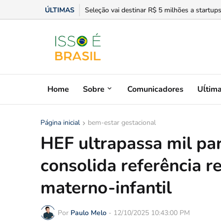
ÚLTIMAS
Seleção vai destinar R$ 5 milhões a startup
Home
Sobre
Comunicadores
Uĺtim
Página inicial
bem-estar gestacional
HEF ultrapassa mil pa
consolida referência r
materno-infantil
Por
Paulo Melo
-
12/10/2025 10:43:00 PM