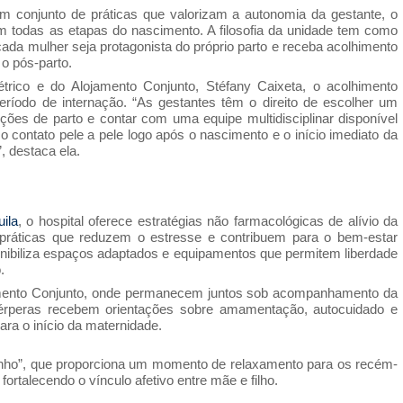
 conjunto de práticas que valorizam a autonomia da gestante, o
 em todas as etapas do nascimento. A filosofia da unidade tem como
da mulher seja protagonista do próprio parto e receba acolhimento
 o pós-parto.
rico e do Alojamento Conjunto, Stéfany Caixeta, o acolhimento
ríodo de internação. “As gestantes têm o direito de escolher um
ções de parto e contar com uma equipe multidisciplinar disponível
o contato pele a pele logo após o nascimento e o início imediato da
, destaca ela.
ila
, o hospital oferece estratégias não farmacológicas de alívio da
, práticas que reduzem o estresse e contribuem para o bem-estar
nibiliza espaços adaptados e equipamentos que permitem liberdade
.
mento Conjunto, onde permanecem juntos sob acompanhamento da
érperas recebem orientações sobre amamentação, autocuidado e
ra o início da maternidade.
anho”, que proporciona um momento de relaxamento para os recém-
talecendo o vínculo afetivo entre mãe e filho.