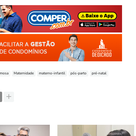
rmosa
Maternidade
materno-infantil
pós-parto
pré-natal