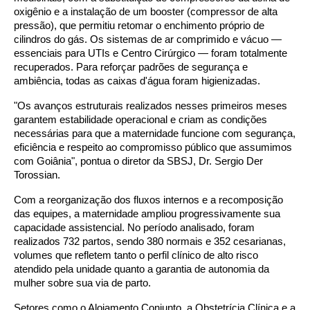
oxigênio e a instalação de um booster (compressor de alta
pressão), que permitiu retomar o enchimento próprio de
cilindros do gás. Os sistemas de ar comprimido e vácuo —
essenciais para UTIs e Centro Cirúrgico — foram totalmente
recuperados. Para reforçar padrões de segurança e
ambiência, todas as caixas d'água foram higienizadas.
"Os avanços estruturais realizados nesses primeiros meses
garantem estabilidade operacional e criam as condições
necessárias para que a maternidade funcione com segurança,
eficiência e respeito ao compromisso público que assumimos
com Goiânia", pontua o diretor da SBSJ, Dr. Sergio Der
Torossian.
Com a reorganização dos fluxos internos e a recomposição
das equipes, a maternidade ampliou progressivamente sua
capacidade assistencial. No período analisado, foram
realizados 732 partos, sendo 380 normais e 352 cesarianas,
volumes que refletem tanto o perfil clínico de alto risco
atendido pela unidade quanto a garantia de autonomia da
mulher sobre sua via de parto.
Setores como o Alojamento Conjunto, a Obstetrícia Clínica e a