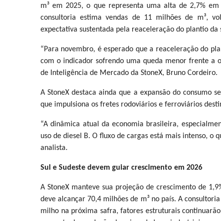
m³ em 2025, o que representa uma alta de 2,7% em 
consultoria estima vendas de 11 milhões de m³, 
expectativa sustentada pela reaceleração do plantio da s
“Para novembro, é esperado que a reaceleração do plan
com o indicador sofrendo uma queda menor frente a o
de Inteligência de Mercado da StoneX, Bruno Cordeiro.
A StoneX destaca ainda que a expansão do consumo seg
que impulsiona os fretes rodoviários e ferroviários de
“A dinâmica atual da economia brasileira, especialmen
uso de diesel B. O fluxo de cargas está mais intenso, o
analista.
Sul e Sudeste devem guiar crescimento em 2026
A StoneX manteve sua projeção de crescimento de 1,9
deve alcançar 70,4 milhões de m³ no país. A consultor
milho na próxima safra, fatores estruturais continuar