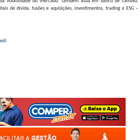
e da volatilidade do mercado. Também atua em banco de câmbio,
ais de dívida, fusões e aquisições, investimentos, trading e ESG –
sil