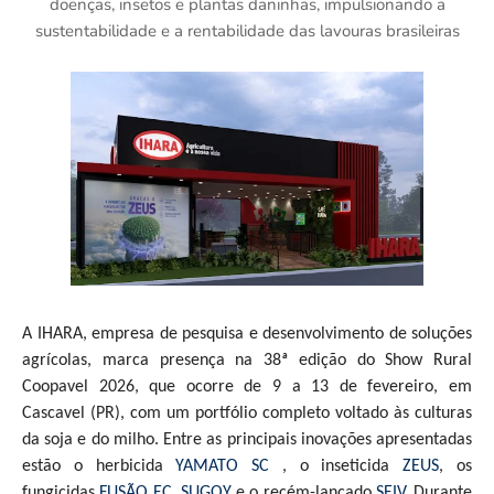
doenças, insetos e plantas daninhas, impulsionando a
sustentabilidade e a rentabilidade das lavouras brasileiras
A IHARA, empresa de pesquisa e desenvolvimento de soluções
agrícolas, marca presença na 38ª edição do Show Rural
Coopavel 2026, que ocorre de 9 a 13 de fevereiro, em
Cascavel (PR), com um portfólio completo voltado às culturas
da soja e do milho. Entre as principais inovações apresentadas
estão o herbicida
YAMATO SC
, o inseticida
ZEUS
, os
fungicidas
FUSÃO EC
,
SUGOY
e o recém-lançado
SEIV
. Durante