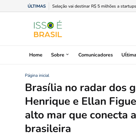
ÚLTIMAS
HEF alerta sobre risco de acidentes com ani
Home
Sobre
Comunicadores
Uĺtim
Página inicial
Brasília no radar dos 
Henrique e Ellan Figu
alto mar que conecta a
brasileira