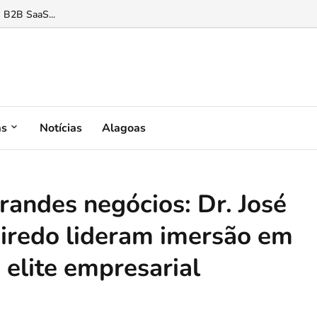
mais peçonhentos na seca...
as
Notícias
Alagoas
grandes negócios: Dr. José
eiredo lideram imersão em
 elite empresarial