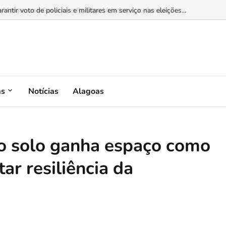
 Marques ao Governo e Rodrigo Valadares ao Senado...
as
Notícias
Alagoas
do solo ganha espaço como
ar resiliência da