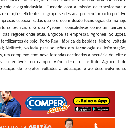
asileiras com atuação diversificada e forte compromisso com o
grícola e agroindustrial. Fundado com a missão de transformar o
e soluções eficientes, o grupo se destaca por seu impacto positivo
 empresas especializadas que oferecem desde tecnologias de manejo
ltoria técnica, o Grupo Agronelli consolida-se como um parceiro
l das regiões onde atua. Engloba as empresas: Agronelli Soluções,
ertilizantes de solo; Porto Real, fábrica de bebidas; Nobre, voltada
l; Nelltech, voltada para soluções em tecnologia da informação,
as, um complexo com nove fazendas destinadas à pecuária de leite e
s sustentáveis no campo. Além disso, o Instituto Agronelli de
execução de projetos voltados à educação e ao desenvolvimento