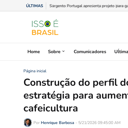
ÚLTIMAS
PL anuncia chapa para Sergipe com Ricardo
Home
Sobre
Comunicadores
Uĺtim
Página inicial
Construção do perfil 
estratégia para aument
cafeicultura
Por
Henrique Barbosa
-
5/21/2026 09:45:00 AM