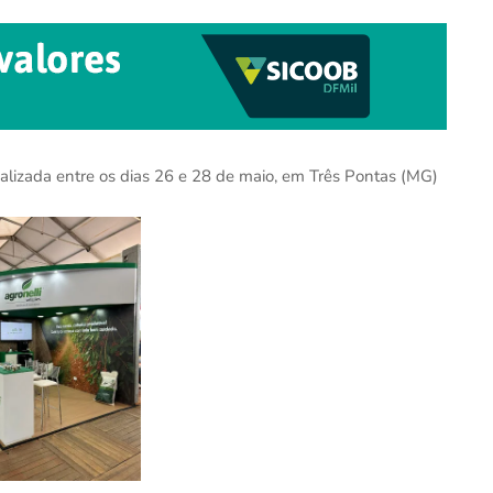
alizada entre os dias 26 e 28 de maio, em Três Pontas (MG)