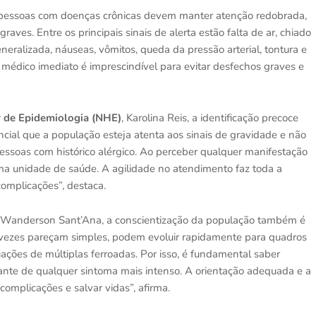
s e pessoas com doenças crônicas devem manter atenção redobrada,
aves. Entre os principais sinais de alerta estão falta de ar, chiado
generalizada, náuseas, vômitos, queda da pressão arterial, tontura e
 médico imediato é imprescindível para evitar desfechos graves e
r de Epidemiologia (NHE)
, Karolina Reis, a identificação precoce
ncial que a população esteja atenta aos sinais de gravidade e não
ssoas com histórico alérgico. Ao perceber qualquer manifestação
ma unidade de saúde. A agilidade no atendimento faz toda a
complicações”, destaca.
, Wanderson Sant’Ana, a conscientização da população também é
 vezes pareçam simples, podem evoluir rapidamente para quadros
ações de múltiplas ferroadas. Por isso, é fundamental saber
iante de qualquer sintoma mais intenso. A orientação adequada e a
 complicações e salvar vidas”, afirma.