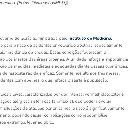
imediato.
(Foto
s
:
Divulgação
/IMED)
Governo de Goiás administrada pelo
Instituto de Medicina,
ção para o risco de acidentes envolvendo abelhas, especialmente
ior incidência de chuvas. Essas condições favorecem a
ão dos insetos das áreas urbanas. A unidade reforça a importância
oção de medidas imediatas e adequadas diante dessas ocorrências,
 de resposta rápida e eficaz. Somente nos últimos três meses,
identes com abelhas, o que reforça o alerta à população.
ais leves, caracterizadas por dor intensa, vermelhidão, calor e
ações alérgicas sistêmicas (anafilaxia), que podem evoluir
Em situações de ataques por enxames, o risco é significativamente
eneno, podendo causar complicações como rabdomiólise,
asos extremos, levar ao óbito.