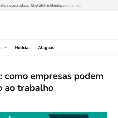
as de presentes para pais apaixonados por carros...
as
Notícias
Alagoas
ra: como empresas podem
o ao trabalho