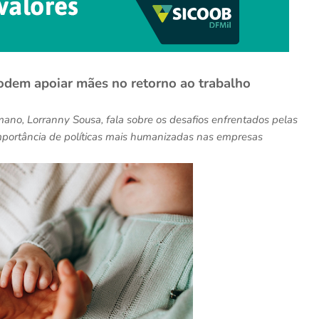
odem apoiar mães no retorno ao trabalho
ano, Lorranny Sousa, fala sobre os desafios enfrentados pelas
mportância de políticas mais humanizadas nas empresas