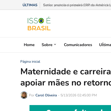
ÚLTIMAS
Estilo, praticidade e paixão sobre rodas: dic
Home
Sobre
Comunicadores
Uĺtim
Página inicial
Maternidade e carrei
apoiar mães no retorn
Por
Carol Oliveira
-
5/13/2026 02:45:00 PM