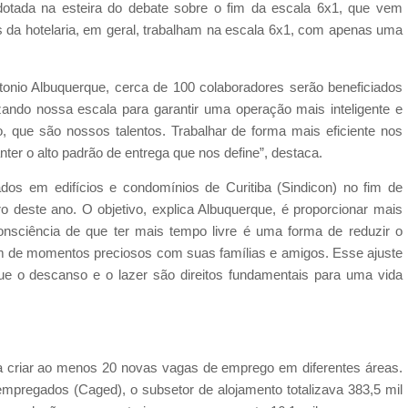
 adotada na esteira do debate sobre o fim da escala 6x1, que vem
is da hotelaria, em geral, trabalham na escala 6x1, com apenas uma
ntonio Albuquerque, cerca de 100 colaboradores serão beneficiados
ando nossa escala para garantir uma operação mais inteligente e
, que são nossos talentos. Trabalhar de forma mais eficiente nos
ter o alto padrão de entrega que nos define”, destaca.
os em edifícios e condomínios de Curitiba (Sindicon) no fim de
 deste ano. O objetivo, explica Albuquerque, é proporcionar mais
onsciência de que ter mais tempo livre é uma forma de reduzir o
em de momentos preciosos com suas famílias e amigos. Esse ajuste
e o descanso e o lazer são direitos fundamentais para uma vida
ra criar ao menos 20 novas vagas de emprego em diferentes áreas.
regados (Caged), o subsetor de alojamento totalizava 383,5 mil