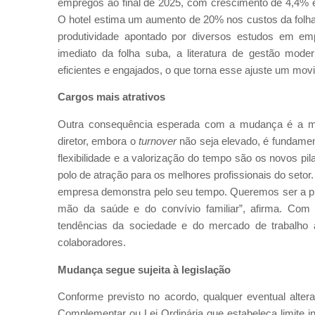
empregos ao final de 2025, com crescimento de 4,4% e
O hotel estima um aumento de 20% nos custos da folha
produtividade apontado por diversos estudos em e
imediato da folha suba, a literatura de gestão mo
eficientes e engajados, o que torna esse ajuste um movi
Cargos mais atrativos
Outra consequência esperada com a mudança é a mai
diretor, embora o
turnover
não seja elevado, é fundamen
flexibilidade e a valorização do tempo são os novos pi
polo de atração para os melhores profissionais do setor
empresa demonstra pelo seu tempo. Queremos ser a pri
mão da saúde e do convívio familiar”, afirma. Co
tendências da sociedade e do mercado de trabalho a
colaboradores.
Mudança segue sujeita à legislação
Conforme previsto no acordo, qualquer eventual alter
Complementar ou Lei Ordinária que estabeleça limite i