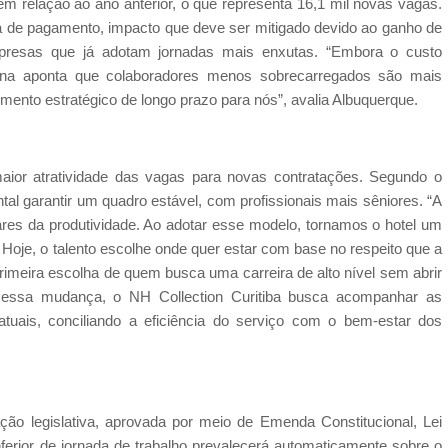
m relação ao ano anterior, o que representa 16,1 mil novas vagas.
 de pagamento, impacto que deve ser mitigado devido ao ganho de
mpresas que já adotam jornadas mais enxutas. “Embora o custo
derna aponta que colaboradores menos sobrecarregados são mais
mento estratégico de longo prazo para nós”, avalia Albuquerque.
or atratividade das vagas para novas contratações. Segundo o
tal garantir um quadro estável, com profissionais mais sêniores. “A
lares da produtividade. Ao adotar esse modelo, tornamos o hotel um
. Hoje, o talento escolhe onde quer estar com base no respeito que a
meira escolha de quem busca uma carreira de alto nível sem abrir
m essa mudança, o NH Collection Curitiba busca acompanhar as
tuais, conciliando a eficiência do serviço com o bem-estar dos
ação legislativa, aprovada por meio de Emenda Constitucional, Lei
nferior de jornada de trabalho prevalecerá automaticamente sobre o