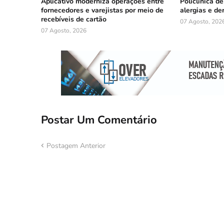
Aplicativo moderniza operações entre
Policlínica d
fornecedores e varejistas por meio de
alergias e de
recebíveis de cartão
07 Agosto, 202
07 Agosto, 2026
Postar Um Comentário
Postagem Anterior