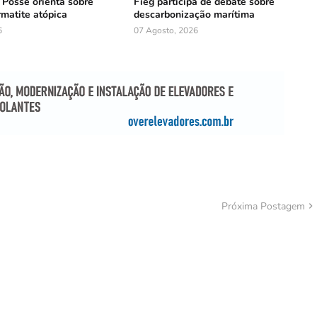
e Posse orienta sobre
Fieg participa de debate sobre
rmatite atópica
descarbonização marítima
6
07 Agosto, 2026
Próxima Postagem