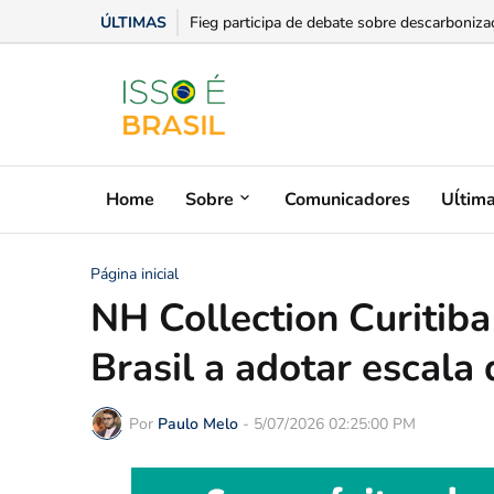
ÚLTIMAS
Fieg participa de debate sobre descarbonizaç
Home
Sobre
Comunicadores
Uĺtim
Página inicial
NH Collection Curitiba
Brasil a adotar escala
Por
Paulo Melo
-
5/07/2026 02:25:00 PM