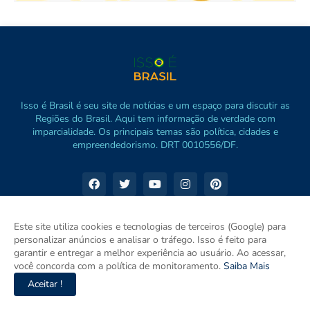
Isso é Brasil é seu site de notícias e um espaço para discutir as
Regiões do Brasil. Aqui tem informação de verdade com
imparcialidade. Os principais temas são política, cidades e
empreendedorismo. DRT 0010556/DF.
Este site utiliza cookies e tecnologias de terceiros (Google) para
personalizar anúncios e analisar o tráfego. Isso é feito para
garantir e entregar a melhor experiência ao usuário. Ao acessar,
você concorda com a política de monitoramento.
Saiba Mais
Aceitar !