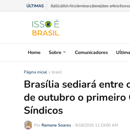
ÚLTIMAS
Aplicativo moderniza operações entre fornece
Home
Sobre
Comunicadores
Uĺtim
Página inicial
brasil
Brasília sediará entre
de outubro o primeiro
Síndicos
Por
Ramane Soares
-
9/16/2016 11:24:00 AM