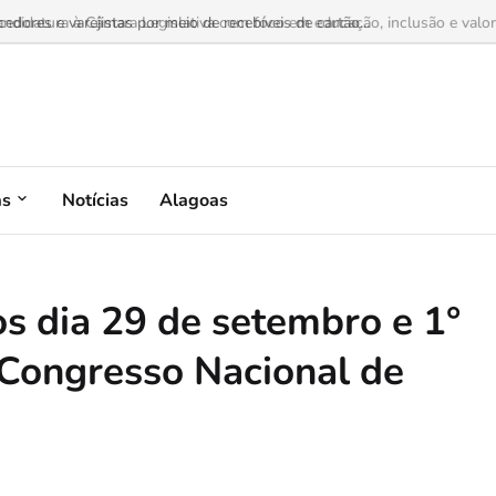
dores e varejistas por meio de recebíveis de cartão...
as
Notícias
Alagoas
 os dia 29 de setembro e 1°
 Congresso Nacional de