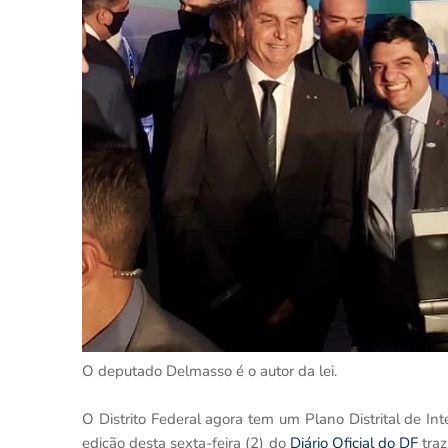
O deputado Delmasso é o autor da lei.
O Distrito Federal agora tem um Plano Distrital de Int
edição desta sexta-feira (2) do
Diário Oficial do DF
traz