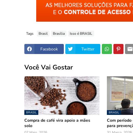
Tags
Brasil
Brasília
Isso é BRASIL
Facebook
Twitter
Você Vai Gostar
BRASIL
BRASIL
Compra de café vira apoio a mães
Com período c
solo
para prevenç
07 Maio, 2026
31 Março, 2026