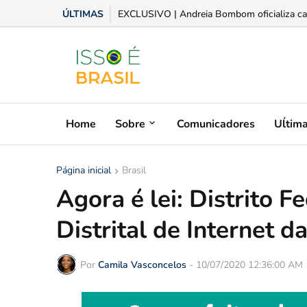
ÚLTIMAS
Aplicativo moderniza operações entre fornece
Home
Sobre
Comunicadores
Uĺtim
Página inicial
Brasil
Agora é lei: Distrito F
Distrital de Internet d
Por
Camila Vasconcelos
-
10/07/2020 12:36:00 AM