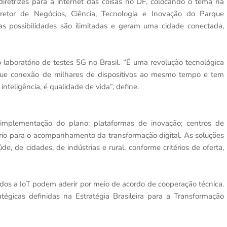
diretrizes para a internet das coisas no DF, colocando o tema na
iretor de Negócios, Ciência, Tecnologia e Inovação do Parque
 as possibilidades são ilimitadas e geram uma cidade conectada,
 laboratório de testes 5G no Brasil. “É uma revolução tecnológica
segue conexão de milhares de dispositivos ao mesmo tempo e tem
nteligência, é qualidade de vida”, define.
a implementação do plano: plataformas de inovação; centros de
ório para o acompanhamento da transformação digital. As soluções
, de cidades, de indústrias e rural, conforme critérios de oferta,
ados a IoT podem aderir por meio de acordo de cooperação técnica.
égicas definidas na Estratégia Brasileira para a Transformação