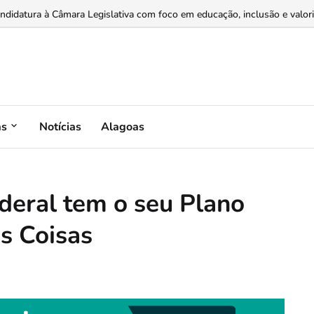
dores e varejistas por meio de recebíveis de cartão...
as
Notícias
Alagoas
ederal tem o seu Plano
as Coisas