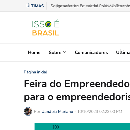
ÚLTIMAS
Se liga na fatura: Equatorial Goiás explica c
Home
Sobre
Comunicadores
Uĺtim
Página inicial
Feira do Empreendedor
para o empreendedori
Por
Uanábia Mariano
-
10/10/2023 02:23:00 PM