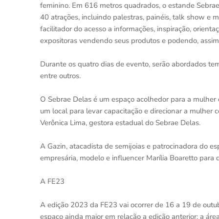
feminino. Em 616 metros quadrados, o estande Sebrae
40 atrações, incluindo palestras, painéis, talk show e
facilitador do acesso a informações, inspiração, orien
expositoras vendendo seus produtos e podendo, assim
Durante os quatro dias de evento, serão abordados tem
entre outros.
O Sebrae Delas é um espaço acolhedor para a mulher q
um local para levar capacitação e direcionar a mulher
Verônica Lima, gestora estadual do Sebrae Delas.
A Gazin, atacadista de semijoias e patrocinadora do es
empresária, modelo e influencer Marília Boaretto para da
A FE23
A edição 2023 da FE23 vai ocorrer de 16 a 19 de outu
espaço ainda maior em relação a edição anterior: a ár