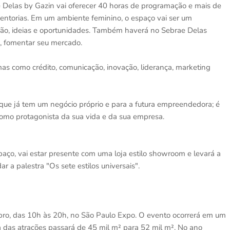
 Delas by Gazin vai oferecer 40 horas de programação e mais de
 mentorias. Em um ambiente feminino, o espaço vai ser um
tação, ideias e oportunidades. Também haverá no Sebrae Delas
, fomentar seu mercado.
as como crédito, comunicação, inovação, liderança, marketing
ue já tem um negócio próprio e para a futura empreendedora; é
 como protagonista da sua vida e da sua empresa.
paço, vai estar presente com uma loja estilo showroom e levará a
r a palestra "Os sete estilos universais".
bro, das 10h às 20h, no São Paulo Expo. O evento ocorrerá em um
ea das atrações passará de 45 mil m² para 52 mil m². No ano