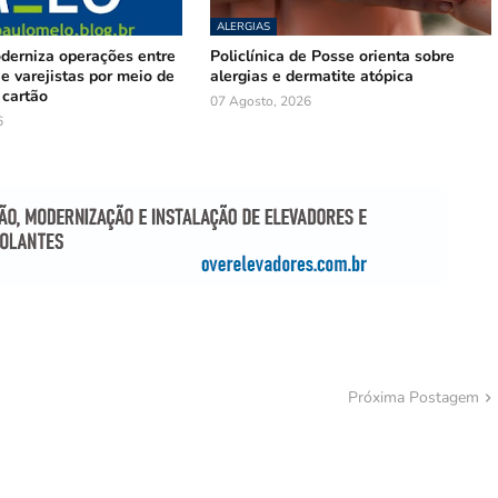
ALERGIAS
oderniza operações entre
Policlínica de Posse orienta sobre
e varejistas por meio de
alergias e dermatite atópica
 cartão
07 Agosto, 2026
6
Próxima Postagem