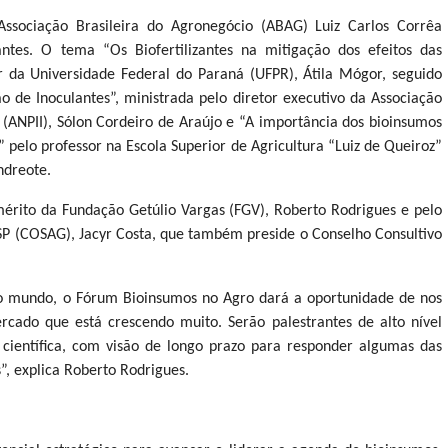
ssociação Brasileira do Agronegócio (ABAG) Luiz Carlos Corrêa
lantes. O tema “Os Biofertilizantes na mitigação dos efeitos das
r da Universidade Federal do Paraná (UFPR), Átila Mógor, seguido
 de Inoculantes”, ministrada pelo diretor executivo da Associação
 (ANPII), Sólon Cordeiro de Araújo e “A importância dos bioinsumos
” pelo professor na Escola Superior de Agricultura “Luiz de Queiroz”
ndreote.
mérito da Fundação Getúlio Vargas (FGV), Roberto Rodrigues e pelo
SP (COSAG), Jacyr Costa, que também preside o Conselho Consultivo
 mundo, o Fórum Bioinsumos no Agro dará a oportunidade de nos
cado que está crescendo muito. Serão palestrantes de alto nível
e científica, com visão de longo prazo para responder algumas das
”, explica Roberto Rodrigues.