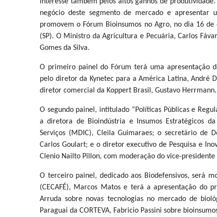
interesse também pelos altos ganhos de produtividade.
negócio deste segmento de mercado e apresentar u
promovem o Fórum Bioinsumos no Agro, no dia 16 de ou
(SP). O Ministro da Agricultura e Pecuária, Carlos Fáva
Gomes da Silva.
O primeiro painel do Fórum terá uma apresentação d
pelo diretor da Kynetec para a América Latina, André D
diretor comercial da Koppert Brasil, Gustavo Herrmann.
O segundo painel, intitulado “Políticas Públicas e Reg
a diretora de Bioindústria e Insumos Estratégicos d
Serviços (MDIC), Cleila Guimaraes; o secretário de D
Carlos Goulart; e o diretor executivo de Pesquisa e I
Clenio Nailto Pillon, com moderação do vice-presidente
O terceiro painel, dedicado aos Biodefensivos, será 
(CECAFÉ), Marcos Matos e terá a apresentação do pr
Arruda sobre novas tecnologias no mercado de biol
Paraguai da CORTEVA, Fabricio Passini sobre bioinsumos 