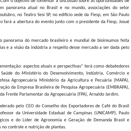
 Com o objetivo de fomentar a discussão sobre as oportunidades de
m panorama atual no Brasil e no mundo, associações do setor
tubro, no Teatro Sesi SP, no edifício sede da Fiesp, em São Paulo
ro fará a abertura do evento junto com o presidente da Fiesp, Josué
o panorama do mercado brasileiro e mundial de bioinsumos feita
ias e a visão da indústria a respeito desse mercado a ser dada pelo
ulamentação: aspectos atuais e perspectivas” terá como debatedores
a Saúde do Ministério do Desenvolvimento, Indústria, Comércio e
efesa Agropecuária Ministério da Agricultura e Pecuária (MAPA),
novação da Empresa Brasileira de Pesquisa Agropecuária (EMBRAPA),
 da Frente Parlamentar da Agropecuária (FPA), Arnaldo Jardim.
moderado pelo CEO do Conselho dos Exportadores de Café do Brasil
ofessor da Universidade Estadual de Campinas (UNICAMP), Paulo
ógicos e do Líder de Agronomia e Geração de Demanda Brasil e
no controle e nutrição de plantas.