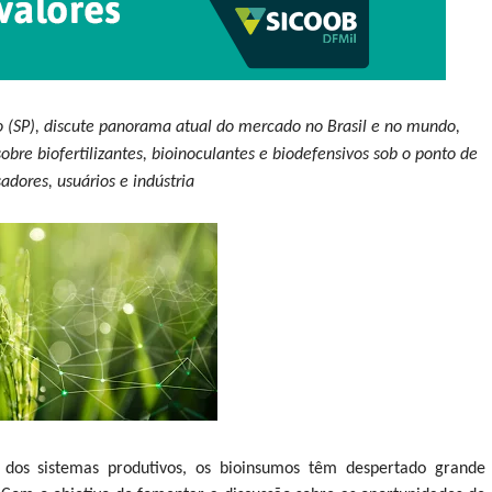
o (SP), discute panorama atual do mercado no Brasil e no mundo,
bre biofertilizantes, bioinoculantes e biodefensivos sob o ponto de
sadores, usuários e indústria
e dos sistemas produtivos, os bioinsumos têm despertado grande