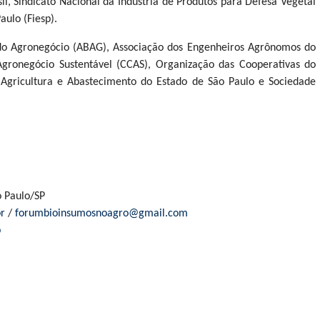
il, Sindicato Nacional da Indústria de Produtos para Defesa Vegetal
aulo (Fiesp).
 do Agronegócio (ABAG), Associação dos Engenheiros Agrônomos do
Agronegócio Sustentável (CCAS), Organização das Cooperativas do
 Agricultura e Abastecimento do Estado de São Paulo e Sociedade
o Paulo/SP
r
/
forumbioinsumosnoagro@gmail.com
p