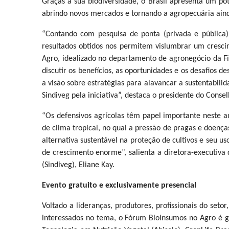
Graças à sua biodiversidade, o Brasil apresenta um po
abrindo novos mercados e tornando a agropecuária aind
“Contando com pesquisa de ponta (privada e pública)
resultados obtidos nos permitem vislumbrar um cresc
Agro, idealizado no departamento de agronegócio da Fi
discutir os benefícios, as oportunidades e os desafios
a visão sobre estratégias para alavancar a sustentabilid
Sindiveg pela iniciativa”, destaca o presidente do Conse
“Os defensivos agrícolas têm papel importante neste 
de clima tropical, no qual a pressão de pragas e doen
alternativa sustentável na proteção de cultivos e seu 
de crescimento enorme”, salienta a diretora-executiva 
(Sindiveg), Eliane Kay.
Evento gratuito e exclusivamente presencial
Voltado a lideranças, produtores, profissionais do seto
interessados no tema, o Fórum Bioinsumos no Agro é gr