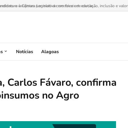
dores e varejistas por meio de recebíveis de cartão...
as
Notícias
Alagoas
a, Carlos Fávaro, confirma
oinsumos no Agro