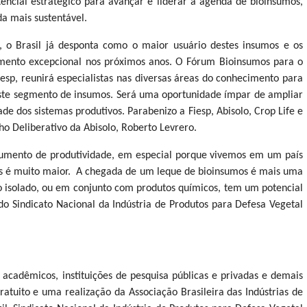
tencial estratégico para avançar e liderar a agenda de bioinsumos,
a mais sustentável.
, o Brasil já desponta como o maior usuário destes insumos e os
imento excepcional nos próximos anos. O Fórum Bioinsumos para o
esp, reunirá especialistas nas diversas áreas do conhecimento para
 deste segmento de insumos. Será uma oportunidade ímpar de ampliar
ade dos sistemas produtivos. Parabenizo a Fiesp, Abisolo, Crop Life e
lho Deliberativo da Abisolo, Roberto Levrero.
aumento de produtividade, em especial porque vivemos em um país
ças é muito maior. A chegada de um leque de bioinsumos é mais uma
uso isolado, ou em conjunto com produtos químicos, tem um potencial
do Sindicato Nacional da Indústria de Produtos para Defesa Vegetal
r, acadêmicos, instituições de pesquisa públicas e privadas e demais
atuito e uma realização da Associação Brasileira das Indústrias de