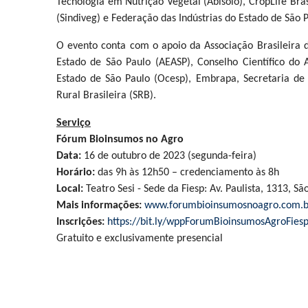
Tecnologia em Nutrição Vegetal (Abisolo), CropLife Bras
(Sindiveg) e Federação das Indústrias do Estado de São P
O evento conta com o apoio da Associação Brasileira
Estado de São Paulo (AEASP), Conselho Científico do 
Estado de São Paulo (Ocesp), Embrapa, Secretaria de
Rural Brasileira (SRB).
Serviço
Fórum Bioinsumos no Agro
Data:
16 de outubro de 2023 (segunda-feira)
Horário:
das 9h às 12h50 – credenciamento às 8h
Local:
Teatro Sesi - Sede da Fiesp: Av. Paulista, 1313, Sã
Mais informações:
www.forumbioinsumosnoagro.com.b
Inscrições:
https://bit.ly/wppForumBioinsumosAgroFies
Gratuito e exclusivamente presencial