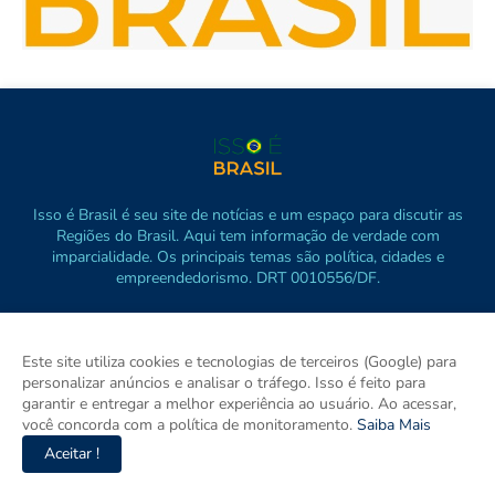
Isso é Brasil é seu site de notícias e um espaço para discutir as
Regiões do Brasil. Aqui tem informação de verdade com
imparcialidade. Os principais temas são política, cidades e
empreendedorismo. DRT 0010556/DF.
Este site utiliza cookies e tecnologias de terceiros (Google) para
personalizar anúncios e analisar o tráfego. Isso é feito para
garantir e entregar a melhor experiência ao usuário. Ao acessar,
você concorda com a política de monitoramento.
Saiba Mais
Aceitar !