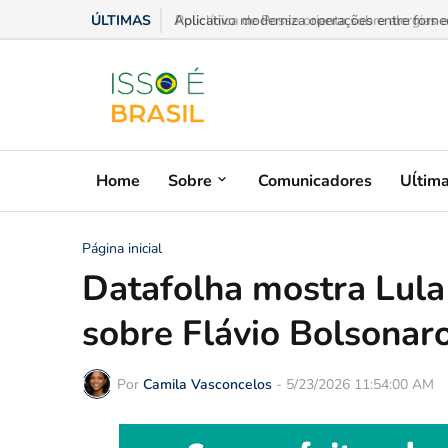
ÚLTIMAS
Policlínica de Posse orienta sobre alergias e 
Home
Sobre
Comunicadores
Uĺtim
Página inicial
Datafolha mostra Lul
sobre Flávio Bolsonar
Por
Camila Vasconcelos
-
5/23/2026 11:54:00 AM