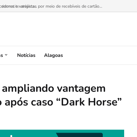
dermatite atópica...
as
Notícias
Alagoas
a ampliando vantagem
o após caso “Dark Horse”