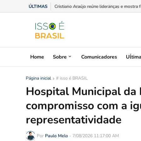
ÚLTIMAS
Aline Sleutjes leva Moro a Tibagi e encontro
Home
Sobre
Comunicadores
Uĺtim
Página inicial
# isso é BRASIL
Hospital Municipal da 
compromisso com a igu
representatividade
Por
Paulo Melo
-
7/08/2026 11:17:00 AM