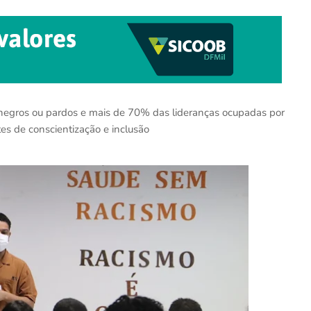
egros ou pardos e mais de 70% das lideranças ocupadas por
es de conscientização e inclusão