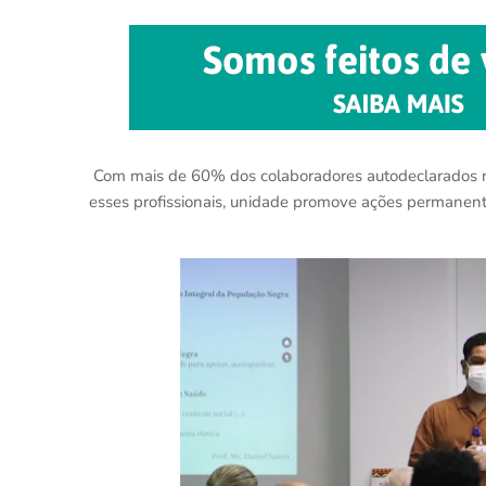
Com mais de 60% dos colaboradores autodeclarados n
esses profissionais, unidade promove ações permanent