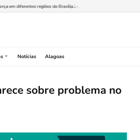
 reúne centenas de lideranças da região...
as
Notícias
Alagoas
larece sobre problema no