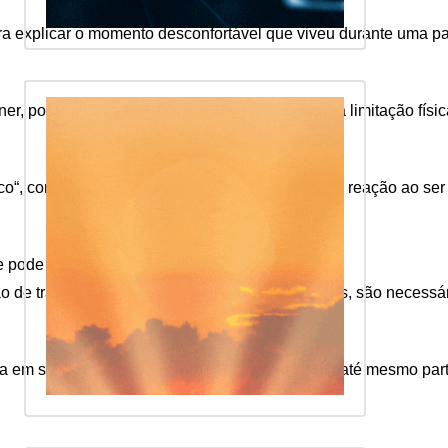
ara explicar o momento desconfortável que viveu durante uma par
r, por ter compreendido a minha situação, essa limitação físi
“, completou a repórter, explicando o motivo da reação ao ser 
e pode afetar os movimentos.
 de tratamento não cirúrgico e, em alguns casos, são necessári
a em situações cotidianas, como andar, girar ou até mesmo par