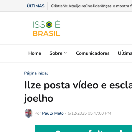
ÚLTIMAS
Aline Sleutjes leva Moro a Tibagi e encontro
Home
Sobre
Comunicadores
Uĺtim
Página inicial
Ilze posta vídeo e esc
joelho
Por
Paulo Melo
-
5/12/2025 05:47:00 PM